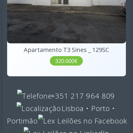
Apartamento T3 Sines _ 129SC
320.000€
+351 217 964 809
Lisboa • Porto •
Portimão