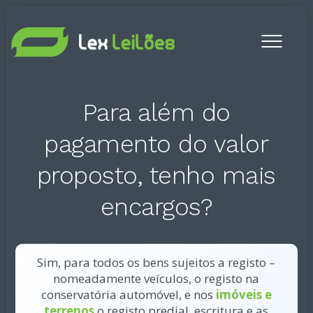
Toogl
menu
Para além do
pagamento do valor
proposto, tenho mais
encargos?
Sim, para t
odos os bens sujeitos a registo –
nomeadamente veículos, o registo na
conservatória automóvel, e nos
imóveis e
terrenos
o
registo
predial
, escritura e as