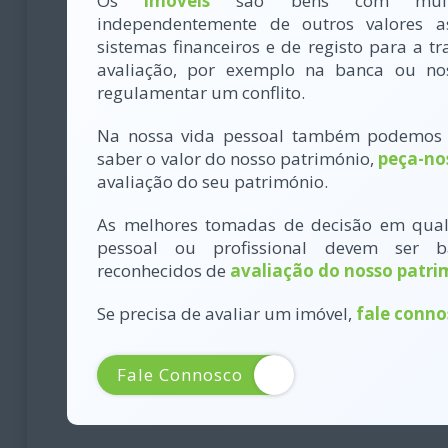
Os
imóveis
são bens com muito 
independentemente de outros valores 
sistemas financeiros e de registo para a 
avaliação, por exemplo na banca ou no
regulamentar um conflito.
Na nossa vida pessoal também podemos
saber o valor do nosso património,
peça-no
avaliação do seu património.
As melhores tomadas de decisão em qua
pessoal ou profissional devem ser 
reconhecidos de
avaliação do nosso patri
Se precisa de avaliar um imóvel,
fale conno
Fale Connosco