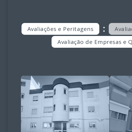
:
Avaliações e Peritagens
Avali
Avaliação de Empresas e 