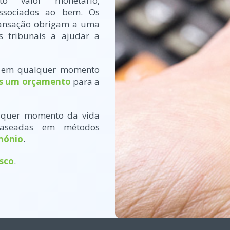
valor monetário,
associados ao bem. Os
transação obrigam a uma
s tribunais a ajudar a
 em qualquer momento
s um orçamento
para a
lquer momento da vida
baseadas em métodos
mónio
.
sco
.