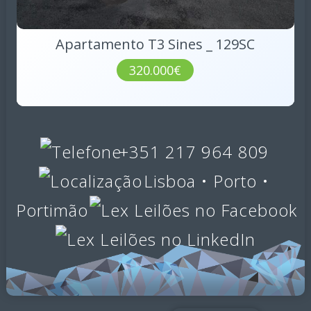
Apartamento T3 Sines _ 129SC
320.000€
+351 217 964 809
Lisboa • Porto •
Portimão