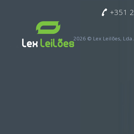
+351 
2026 ©
Lex Leilões, Lda.
Avaliações de imóveis
–
Vendas judiciais Lisboa e Portugal