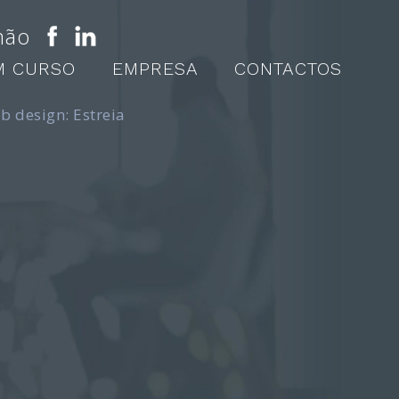
mão
M CURSO
EMPRESA
CONTACTOS
b design: Estreia
sboa
–
Avaliadores de arte Portugal
–
Peritagens patrimoniais