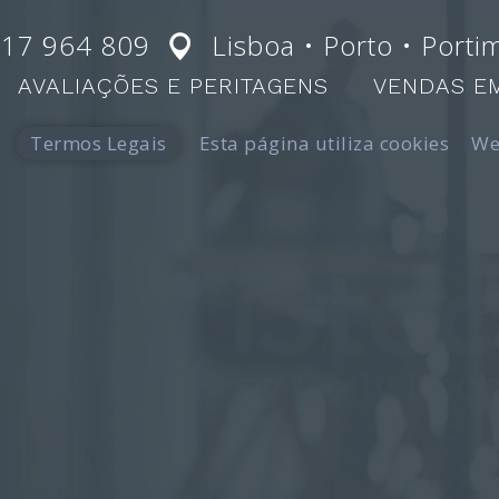
217 964 809
Lisboa • Porto • Porti
AVALIAÇÕES E PERITAGENS
VENDAS E
Termos Legais
Esta página utiliza cookies
We
–
Avaliadores de ouro, prata e jóias
–
Avaliadores de casas em Li