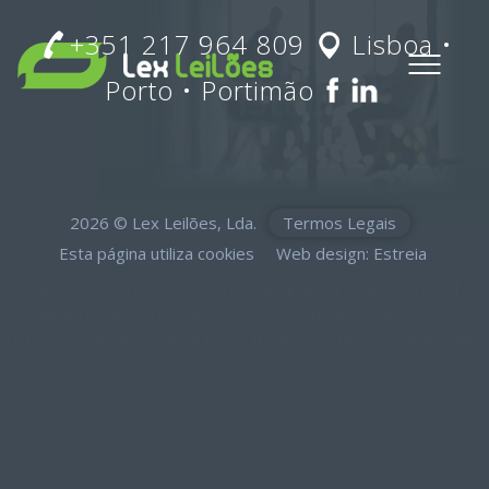
+351 217 964 809
Lisboa •
Porto • Portimão
Toogl
menu
2026 ©
Lex Leilões, Lda.
Termos Legais
Esta página utiliza cookies
Web design: Estreia
Avaliações de imóveis
–
Vendas judiciais Lisboa e Portugal
–
Avaliadores de ouro, prata e jóias
–
Avaliadores de casas em
Lisboa
–
Avaliadores de arte Portugal
–
Peritagens patrimoniais