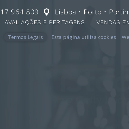
217 964 809
Lisboa • Porto • Porti
AVALIAÇÕES E PERITAGENS
VENDAS E
Termos Legais
Esta página utiliza cookies
We
–
Avaliadores de ouro, prata e jóias
–
Avaliadores de casas em Li