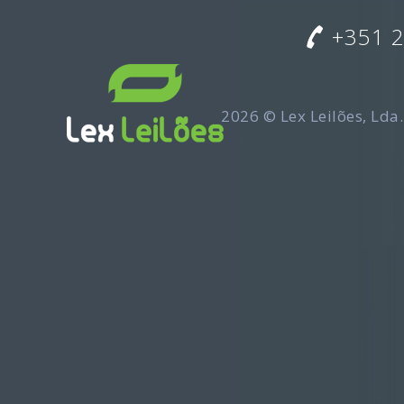
+351 
2026 ©
Lex Leilões, Lda.
Avaliações de imóveis
–
Vendas judiciais Lisboa e Portugal