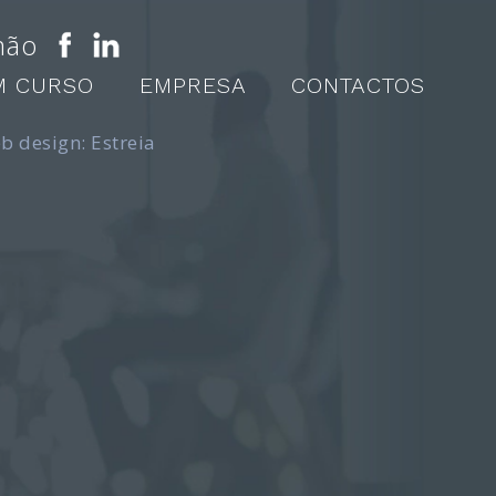
mão
M CURSO
EMPRESA
CONTACTOS
b design: Estreia
sboa
–
Avaliadores de arte Portugal
–
Peritagens patrimoniais